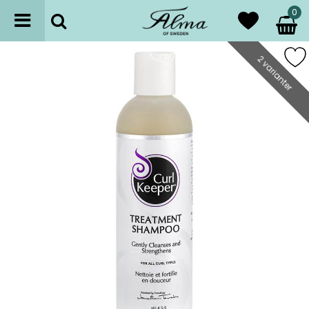
0
2 varianter