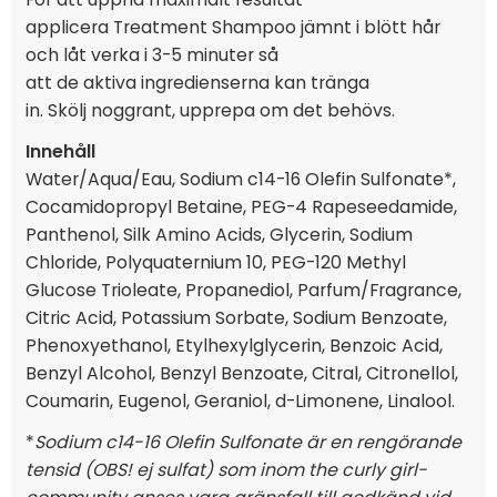
applicera Treatment Shampoo jämnt i blött hår
och låt verka i 3-5 minuter så
att de aktiva ingredienserna kan tränga
in. Skölj noggrant, upprepa om det behövs.
Innehåll
Water/Aqua/Eau, Sodium c14-16 Olefin Sulfonate*,
Cocamidopropyl Betaine, PEG-4 Rapeseedamide,
Panthenol, Silk Amino Acids, Glycerin, Sodium
Chloride, Polyquaternium 10, PEG-120 Methyl
Glucose Trioleate, Propanediol, Parfum/Fragrance,
Citric Acid, Potassium Sorbate, Sodium Benzoate,
Phenoxyethanol, Etylhexylglycerin, Benzoic Acid,
Benzyl Alcohol, Benzyl Benzoate, Citral, Citronellol,
Coumarin, Eugenol, Geraniol, d-Limonene, Linalool.
*
Sodium c14-16 Olefin Sulfonate är en rengörande
tensid (OBS! ej sulfat) som inom the curly girl-