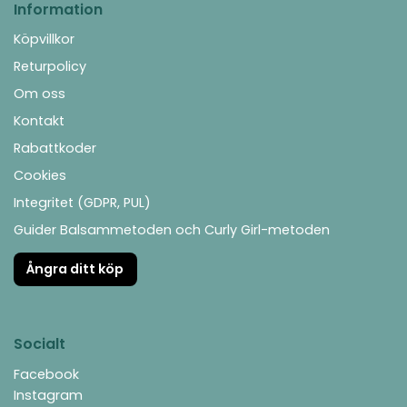
Information
Köpvillkor
Returpolicy
Om oss
Kontakt
Rabattkoder
Cookies
Integritet (GDPR, PUL)
Guider Balsammetoden och Curly Girl-metoden
Ångra ditt köp
Socialt
Facebook
Instagram