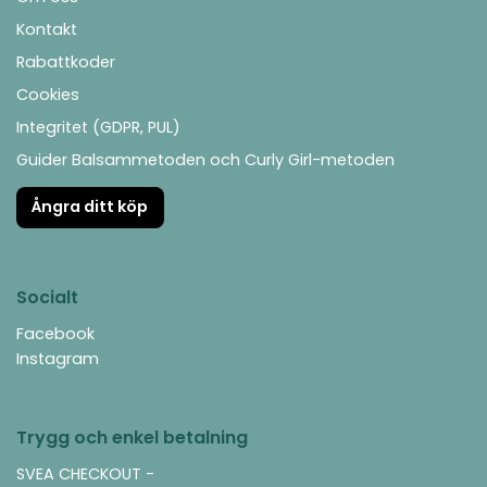
Kontakt
Rabattkoder
Cookies
Integritet (GDPR, PUL)
Guider Balsammetoden och Curly Girl-metoden
Ångra ditt köp
Socialt
Facebook
Instagram
Trygg och enkel betalning
SVEA CHECKOUT -