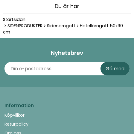
Du är här
Startsidan
SIDENPRODUKTER
Sidenörngott
Hotellörngott 50x90
cm
Nyhetsbrev
Information
Köpvillkor
Returpolicy
Om oss