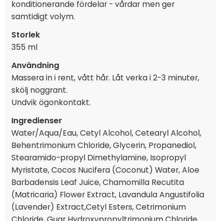
konditionerande fördelar - vårdar men ger
samtidigt volym.
Storlek
355 ml
Användning
Massera in i rent, vått hår. Låt verka i 2-3 minuter,
skölj noggrant.
Undvik ögonkontakt.
Ingredienser
Water/Aqua/Eau, Cetyl Alcohol, Cetearyl Alcohol,
Behentrimonium Chloride, Glycerin, Propanediol,
Stearamido-propyl Dimethylamine, Isopropyl
Myristate, Cocos Nucifera (Coconut) Water, Aloe
Barbadensis Leaf Juice, Chamomilla Recutita
(Matricaria) Flower Extract, Lavandula Angustifolia
(Lavender) Extract,Cetyl Esters, Cetrimonium
Chloride, Guar Hydroxypropyltrimonium Chloride,