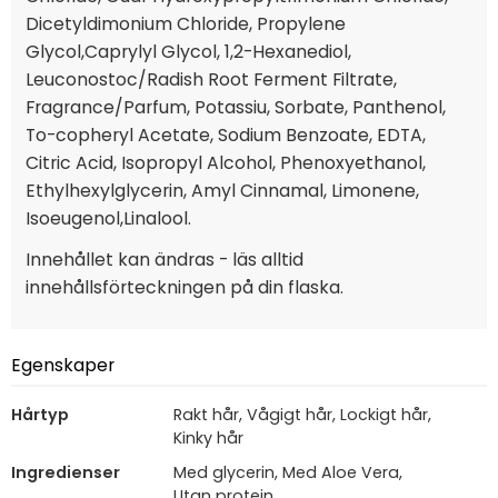
Dicetyldimonium Chloride, Propylene
Glycol,Caprylyl Glycol, 1,2-Hexanediol,
Leuconostoc/Radish Root Ferment Filtrate,
Fragrance/Parfum, Potassiu, Sorbate, Panthenol,
To-copheryl Acetate, Sodium Benzoate, EDTA,
Citric Acid, Isopropyl Alcohol, Phenoxyethanol,
Ethylhexylglycerin, Amyl Cinnamal, Limonene,
Isoeugenol,Linalool.
Innehållet kan ändras - läs alltid
innehållsförteckningen på din flaska.
Egenskaper
Hårtyp
Rakt hår, Vågigt hår, Lockigt hår,
Kinky hår
Ingredienser
Med glycerin, Med Aloe Vera,
Utan protein