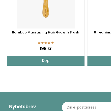
Bamboo Massaging Hair Growth Brush
Utredning
★
★
★
★
★
199 kr
Köp
Nyhetsbrev