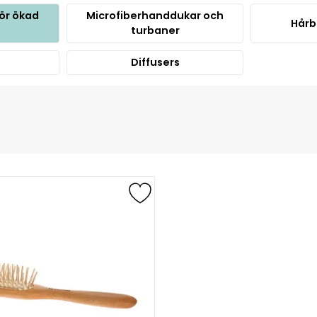
ör ökad
Microfiberhanddukar och
Hårb
turbaner
Diffusers