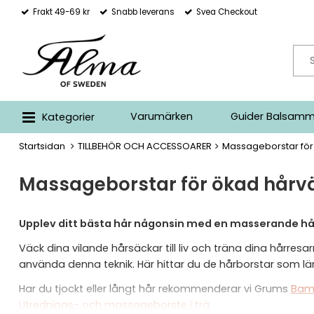
Frakt 49-69 kr
Snabb leverans
Svea Checkout
Varumärken
Guider Balsamm
Kategorier
Startsidan
TILLBEHÖR OCH ACCESSOARER
Massageborstar för
Massageborstar för ökad hårv
Upplev ditt bästa hår någonsin med en masserande hå
Väck dina vilande hårsäckar till liv och träna dina hår
använda denna teknik. Här hittar du de hårborstar som lä
Har du tjockt eller långt hår rekommenderar vi Grums
Bam
Utrednings- och massageborste i trä
.