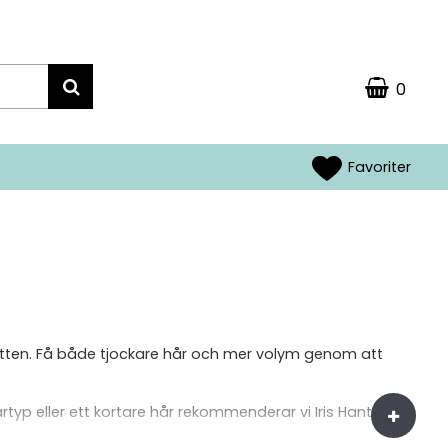
0
Favoriter
otten. Få både tjockare hår och mer volym genom att
rtyp eller ett kortare hår rekommenderar vi Iris Hantverks