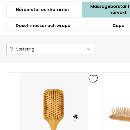
Massageborstar f
Hårborstar och kammar
hårväxt
Duschmössor och wraps
Caps