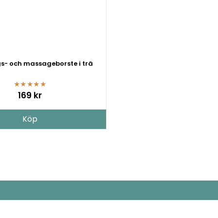
s- och massageborste i trä
★
★
★
★
★
169 kr
Köp