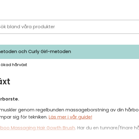
etoden och Curly Girl-metoden
 ökad hårväxt
äxt
rborste.
resarmuskler genom regelbunden massageborstning av din hårb
mpar sig för tekniken.
Läs mer i vår guide!
boo Massaging Hair Gowth Brush
. Har du en tunnare/finare hå