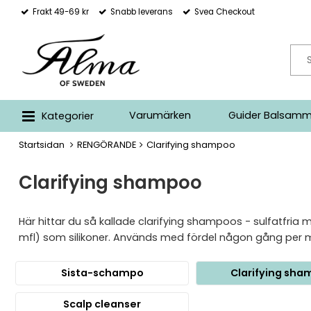
Frakt 49-69 kr
Snabb leverans
Svea Checkout
Varumärken
Guider Balsamm
Kategorier
Startsidan
RENGÖRANDE
Clarifying shampoo
Clarifying shampoo
Här hittar du så kallade clarifying shampoos - sulfatfria
mfl) som silikoner. Används med fördel någon gång per må
Sista-schampo
Clarifying sh
Scalp cleanser