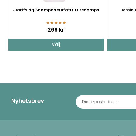
Clarifying Shampoo sulfatfritt schampo
Jessicu
★
★
★
★
★
269 kr
Välj
Nyhetsbrev