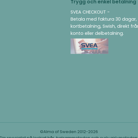
Trygg och enkel betalning
SVEA CHECKOUT -
Betala med faktura 30 dagar,
kortbetalning, Swish, direkt fr
konto eller delbetalning.
©Alma of Sweden 2012-2026
Din specialist på lockigt hår, balsammetoden och curly girl-metoden