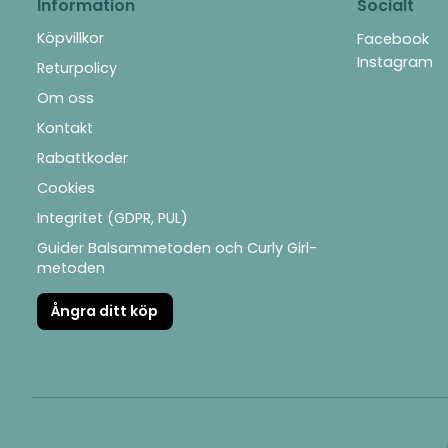
Information
Socialt
Köpvillkor
Facebook
Instagram
Returpolicy
Om oss
Kontakt
Rabattkoder
Cookies
Integritet (GDPR, PUL)
Guider Balsammetoden och Curly Girl-
metoden
Ångra ditt köp