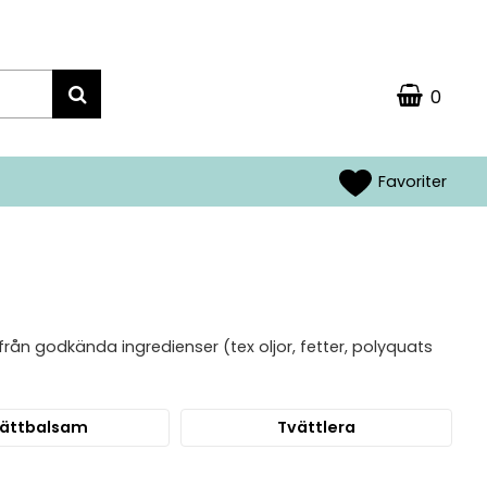
0
Favoriter
rån godkända ingredienser (tex oljor, fetter, polyquats
ättbalsam
Tvättlera