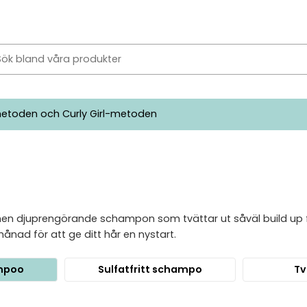
etoden och Curly Girl-metoden
 men djuprengörande schampon som tvättar ut såväl build up f
nad för att ge ditt hår en nystart.
ampoo
Sulfatfritt schampo
Tv