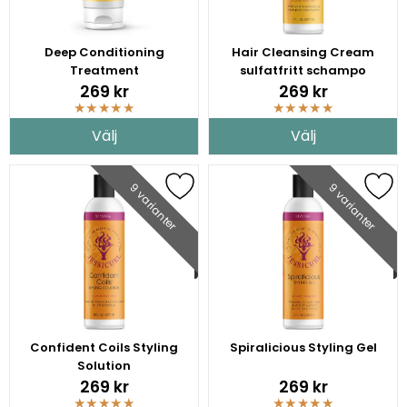
Deep Conditioning
Hair Cleansing Cream
Treatment
sulfatfritt schampo
269 kr
269 kr
★
★
★
★
★
★
★
★
★
★
Välj
Välj
9 varianter
9 varianter
Confident Coils Styling
Spiralicious Styling Gel
Solution
269 kr
269 kr
★
★
★
★
★
★
★
★
★
★