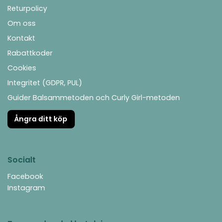
Returpolicy
Om oss
Kontakt
Rabattkoder
Cookies
Integritet (GDPR, PUL)
Guider Balsammetoden och Curly Girl-metoden
Ångra ditt köp
Socialt
Facebook
Instagram