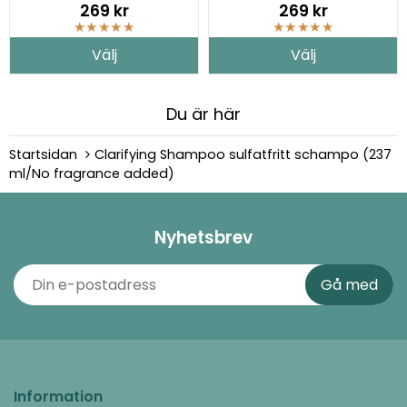
269 kr
269 kr
★
★
★
★
★
★
★
★
★
★
Välj
Välj
Du är här
Startsidan
Clarifying Shampoo sulfatfritt schampo (237
ml/No fragrance added)
Nyhetsbrev
Information