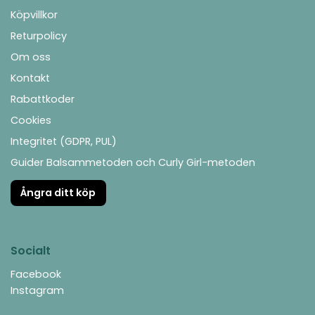
Köpvillkor
Returpolicy
Om oss
Kontakt
Rabattkoder
Cookies
Integritet (GDPR, PUL)
Guider Balsammetoden och Curly Girl-metoden
Ångra ditt köp
Socialt
Facebook
Instagram