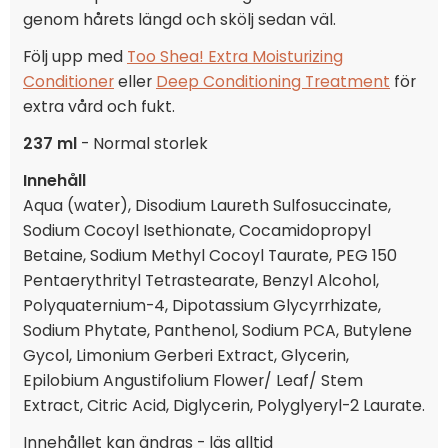
genom hårets längd och skölj sedan väl.
Följ upp med
Too Shea! Extra Moisturizing
Conditioner
eller
Deep Conditioning Treatment
för
extra vård och fukt.
237 ml
- Normal storlek
Innehåll
Aqua (water), Disodium Laureth Sulfosuccinate,
Sodium Cocoyl Isethionate, Cocamidopropyl
Betaine, Sodium Methyl Cocoyl Taurate, PEG 150
Pentaerythrityl Tetrastearate, Benzyl Alcohol,
Polyquaternium-4, Dipotassium Glycyrrhizate,
Sodium Phytate, Panthenol, Sodium PCA, Butylene
Gycol, Limonium Gerberi Extract, Glycerin,
Epilobium Angustifolium Flower/ Leaf/ Stem
Extract, Citric Acid, Diglycerin, Polyglyeryl-2 Laurate.
Innehållet kan ändras - läs alltid