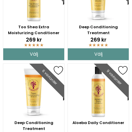
Too Shea Extra
Deep Conditioning
Moisturizing Conditioner
Treatment
269 kr
269 kr
★
★
★
★
★
★
★
★
★
★
Välj
Välj
6 varianter
9 varianter
Deep Conditioning
Aloeba Daily Conditioner
Treatment