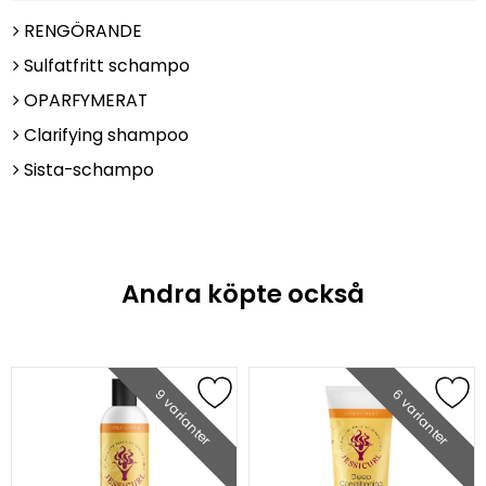
RENGÖRANDE
Sulfatfritt schampo
OPARFYMERAT
Clarifying shampoo
Sista-schampo
Andra köpte också
9 varianter
6 varianter