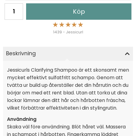
Köp
★
★
★
★
★
1439 - Jessicurl
Beskrivning
Jessicurls Clarifying Shampoo är ett skonsamt men
mycket effektivt sulfatfritt schampo. Genom att
tvätta ur build up återställer det din hårrutin och du
börjar om med ett rent blad. Utan att torka ut dina
lockar lämnar den ditt hår och hårbotten fräscha,
vilket förbättrar effektiviteten i din stylingrutin.
Användning
Skaka väl före användning. Blöt håret väl. Massera
in schampot i hårbotten. Fingerkamma löddret