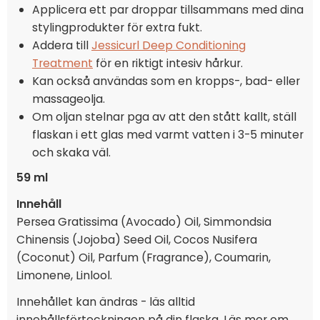
Applicera ett par droppar tillsammans med dina
stylingprodukter för extra fukt.
Addera till
Jessicurl Deep Conditioning
Treatment
för en riktigt intesiv hårkur.
Kan också användas som en kropps-, bad- eller
massageolja.
Om oljan stelnar pga av att den stått kallt, ställ
flaskan i ett glas med varmt vatten i 3-5 minuter
och skaka väl.
59 ml
Innehåll
Persea Gratissima (Avocado) Oil, Simmondsia
Chinensis (Jojoba) Seed Oil, Cocos Nusifera
(Coconut) Oil, Parfum (Fragrance), Coumarin,
Limonene, Linlool.
Innehållet kan ändras - läs alltid
innehållsförteckningen på din flaska. Läs mer om