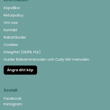
Köpvillkor
Returpolicy
Om oss
Kontakt
Rabattkoder
Cookies
Integritet (GDPR, PUL)
Guider Balsammetoden och Curly Girl-metoden
Ångra ditt köp
Socialt
Facebook
Instagram