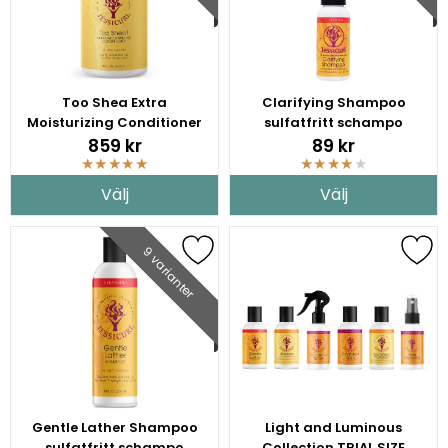
Too Shea Extra
Clarifying Shampoo
Moisturizing Conditioner
sulfatfritt schampo
859 kr
89 kr
★
★
★
★
★
★
★
★
★
★
Välj
Välj
9 varianter
Gentle Lather Shampoo
Light and Luminous
sulfatfritt schampo
Collection TRIAL SIZE