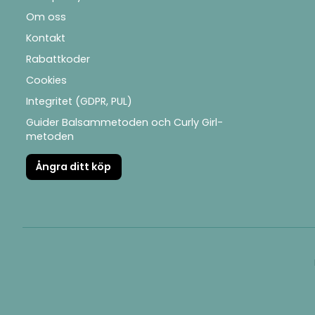
Om oss
Kontakt
Rabattkoder
Cookies
Integritet (GDPR, PUL)
Guider Balsammetoden och Curly Girl-
metoden
Ångra ditt köp