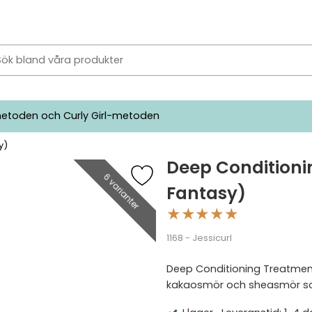
etoden och Curly Girl-metoden
y)
Deep Conditioni
6 varianter
Fantasy)
★
★
★
★
★
1168 - Jessicurl
Deep Conditioning Treatment,
kakaosmör och sheasmör som til