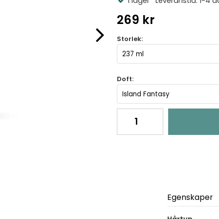
I lager
Leveranstid: 1-4 d
269 kr
Storlek:
Doft:
Egenskaper