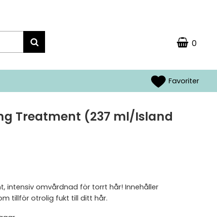
0
Favoriter
ng Treatment (237 ml/Island
 intensiv omvårdnad för torrt hår! Innehåller
lför otrolig fukt till ditt hår.