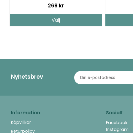
269 kr
Välj
Nyhetsbrev
Information
Socialt
Köpvillkor
Facebook
Instagram
Returpolicy