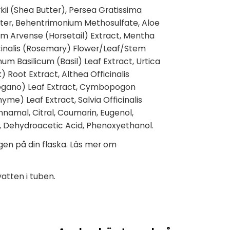
ii (Shea Butter), Persea Gratissima
er, Behentrimonium Methosulfate, Aloe
um Arvense (Horsetail) Extract, Mentha
icinalis (Rosemary) Flower/Leaf/Stem
mum Basilicum (Basil) Leaf Extract, Urtica
 Root Extract, Althea Officinalis
regano) Leaf Extract, Cymbopogon
me) Leaf Extract, Salvia Officinalis
nnamal, Citral, Coumarin, Eugenol,
id, Dehydroacetic Acid, Phenoxyethanol.
ngen på din flaska. Läs mer om
atten i tuben.