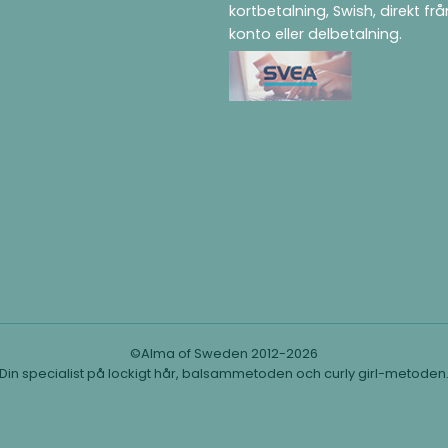
kortbetalning, Swish, direkt fr
konto eller delbetalning.
©Alma of Sweden 2012-2026
Din specialist på lockigt hår, balsammetoden och curly girl-metoden