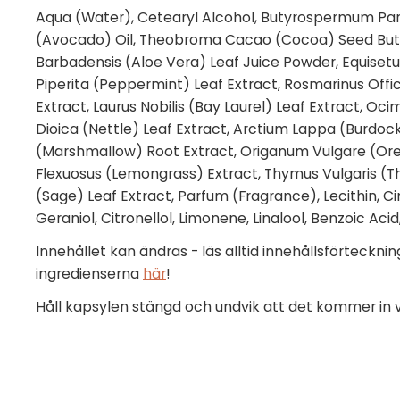
Aqua (Water), Cetearyl Alcohol, Butyrospermum Park
(Avocado) Oil, Theobroma Cacao (Cocoa) Seed Butt
Barbadensis (Aloe Vera) Leaf Juice Powder, Equiset
Piperita (Peppermint) Leaf Extract, Rosmarinus Off
Extract, Laurus Nobilis (Bay Laurel) Leaf Extract, Oci
Dioica (Nettle) Leaf Extract, Arctium Lappa (Burdock)
(Marshmallow) Root Extract, Origanum Vulgare (O
Flexuosus (Lemongrass) Extract, Thymus Vulgaris (Thy
(Sage) Leaf Extract, Parfum (Fragrance), Lecithin, Ci
Geraniol, Citronellol, Limonene, Linalool, Benzoic Ac
Innehållet kan ändras - läs alltid innehållsförteckni
ingredienserna
här
!
Håll kapsylen stängd och undvik att det kommer in v