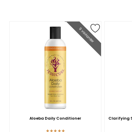
9 varianter
Aloeba Daily Conditioner
Clarifying
★
★
★
★
★