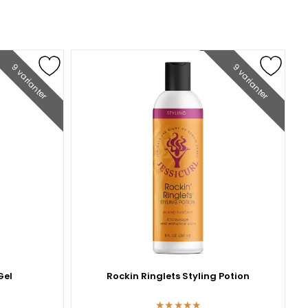
9 varianter
9 varianter
Gel
Rockin Ringlets Styling Potion
★
★
★
★
★