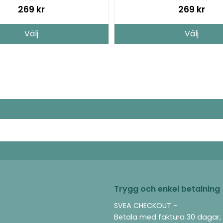
269 kr
269 kr
Välj
Välj
Trygg och enkel betalning
SVEA CHECKOUT -
Betala med faktura 30 dagar,