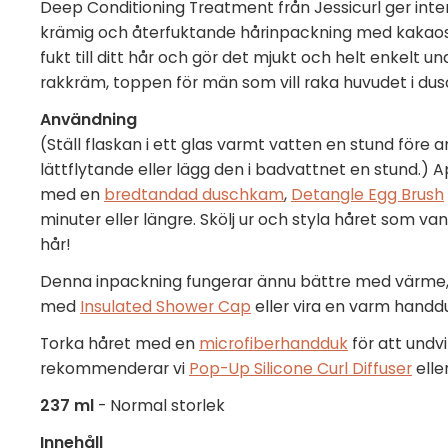
Deep Conditioning Treatment från Jessicurl ger inten
krämig och återfuktande hårinpackning med kakaosm
fukt till ditt hår och gör det mjukt och helt enkelt
rakkräm, toppen för män som vill raka huvudet i dus
Användning
(Ställ flaskan i ett glas varmt vatten en stund före
lättflytande eller lägg den i badvattnet en stund.) 
med en
bredtandad duschkam
,
Detangle Egg Brush
minuter eller längre. Skölj ur och styla håret som van
hår!
Denna inpackning fungerar ännu bättre med värme
med
Insulated Shower Cap
eller vira en varm hand
Torka håret med en
microfiberhandduk
för att undvik
rekommenderar vi
Pop-Up Silicone Curl Diffuser
elle
237 ml
- Normal storlek
Innehåll