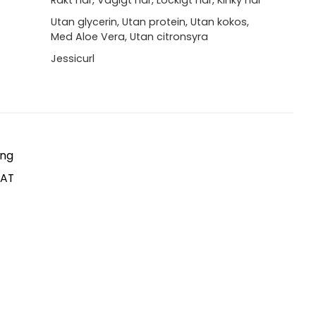
Rakt hår, Vågigt hår, Lockigt hår, Kinky hår
Utan glycerin, Utan protein, Utan kokos,
Med Aloe Vera, Utan citronsyra
Jessicurl
ing
AT