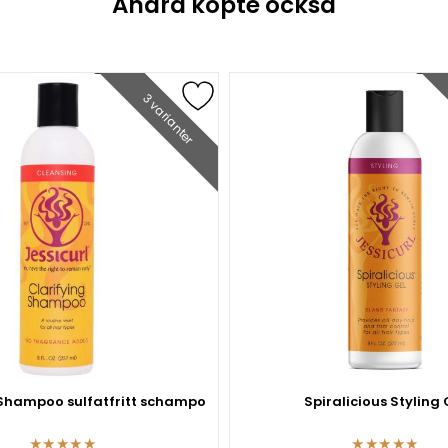
Andra köpte också
3 varianter
 Shampoo sulfatfritt schampo
Spiralicious Styling 
★
★
★
★
★
★
★
★
★
★