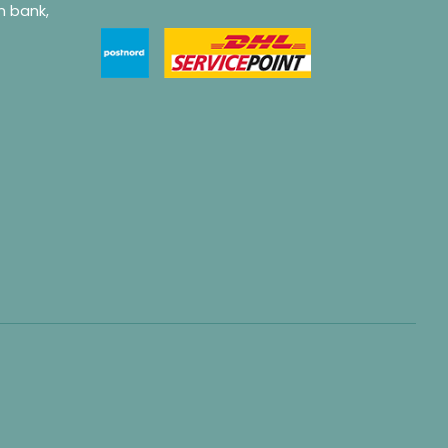
ån bank,
.