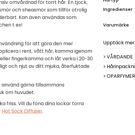
Hårtyp
siv omvårdnad för torrt hår. En tjock,
ör och sheasmör som tillför otrolig
Ingredienser
 underbart. Kan även användas som
chen t ex!
Varumärke
Upptäck mer
 användning för att göra den mer
Applicera i rent, vått hår, kamma igenom
VÅRDANDE
eller fingerkamma och låt verka i 20-30
ligt och njut av ditt mjuka, återfuktade
Hårinpackn
OPARFYMER
, använd gärna tillsammans
duk om huvudet.
a friss. Vill du föna dina lockar torra
r
Hot Sock Diffuser
.