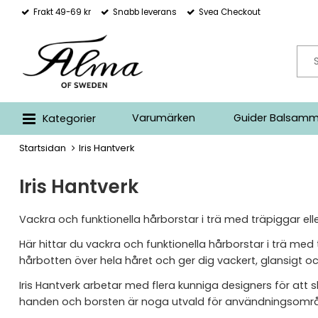
Frakt 49-69 kr
Snabb leverans
Svea Checkout
Varumärken
Guider Balsamm
Kategorier
Startsidan
Iris Hantverk
Iris Hantverk
Vackra och funktionella hårborstar i trä med träpiggar elle
Här hittar du vackra och funktionella hårborstar i trä med
hårbotten över hela håret och ger dig vackert, glansigt och to
Iris Hantverk arbetar med flera kunniga designers för att 
handen och borsten är noga utvald för användningsområde