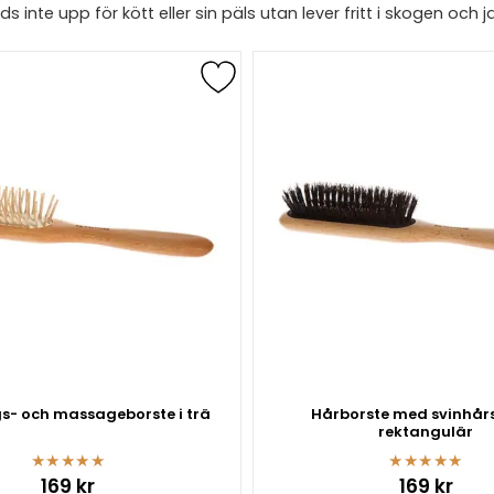
ds inte upp för kött eller sin päls utan lever fritt i skogen och
s- och massageborste i trä
Hårborste med svinhårs
rektangulär
★
★
★
★
★
★
★
★
★
★
169 kr
169 kr