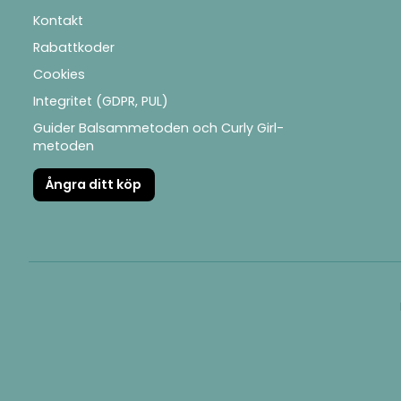
Kontakt
Rabattkoder
Cookies
Integritet (GDPR, PUL)
Guider Balsammetoden och Curly Girl-
metoden
Ångra ditt köp