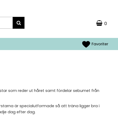
0
Favoriter
borstar som reder ut håret samt fördelar sebumet från
rstarna är specialutformade så att träna ligger bra i
ädje dag efter dag.