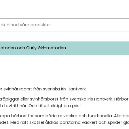
etoden och Curly Girl-metoden
r svinhårsborst från svenska Iris Hantverk.
 träpiggar eller svinhårsborst från svenska Iris Hantverk. Hår
vfritt hår. Och till ett riktigt bra pris!
skapa hårborstar som både är vackra och funktionella. Alla bo
t. Med rätt skötsel åldras borstarna vackert och sprider gl