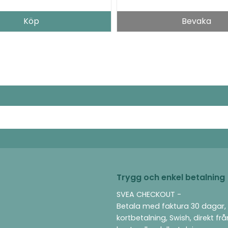
Köp
Bevaka
Trygg och enkel betalning
SVEA CHECKOUT -
Betala med faktura 30 dagar,
kortbetalning, Swish, direkt fr