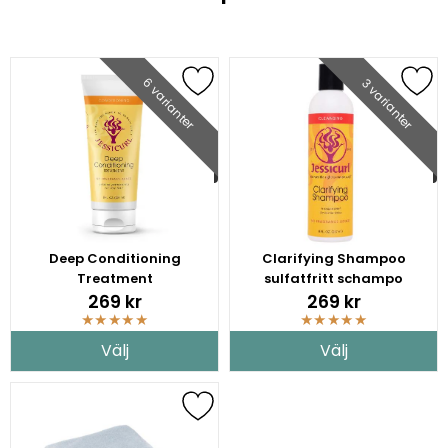
6 varianter
3 varianter
Deep Conditioning
Clarifying Shampoo
Treatment
sulfatfritt schampo
269 kr
269 kr
★
★
★
★
★
★
★
★
★
★
Välj
Välj