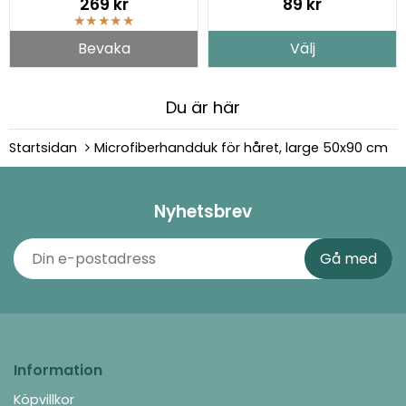
269 kr
89 kr
★
★
★
★
★
Bevaka
Välj
Du är här
Startsidan
Microfiberhandduk för håret, large 50x90 cm
Nyhetsbrev
Information
Köpvillkor