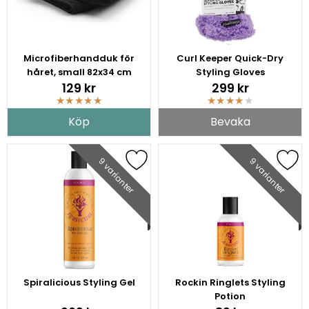
Microfiberhandduk för
Curl Keeper Quick-Dry
håret, small 82x34 cm
Styling Gloves
129 kr
299 kr
★
★
★
★
★
★
★
★
★
★
Köp
Bevaka
9 varianter
9 varianter
Spiralicious Styling Gel
Rockin Ringlets Styling
Potion