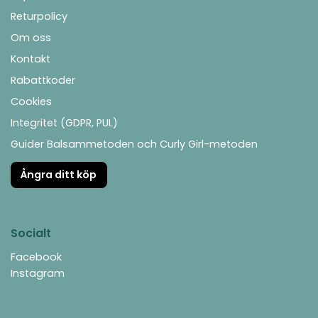
Returpolicy
Om oss
Kontakt
Rabattkoder
Cookies
Integritet (GDPR, PUL)
Guider Balsammetoden och Curly Girl-metoden
Ångra ditt köp
Socialt
Facebook
Instagram