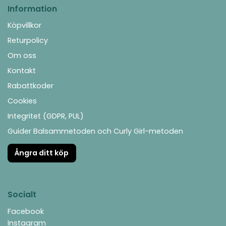
Information
Köpvillkor
Returpolicy
Om oss
Kontakt
Rabattkoder
Cookies
Integritet (GDPR, PUL)
Guider Balsammetoden och Curly Girl-metoden
Ångra ditt köp
Socialt
Facebook
Instagram