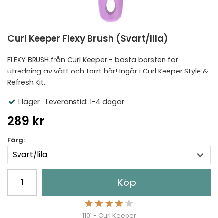
Curl Keeper Flexy Brush (Svart/lila)
FLEXY BRUSH från Curl Keeper - bästa borsten för
utredning av vått och torrt hår! Ingår i Curl Keeper Style &
Refresh Kit.
I lager
Leveranstid: 1-4 dagar
289 kr
Färg:
Köp
★
★
★
★
★
1101 - Curl Keeper