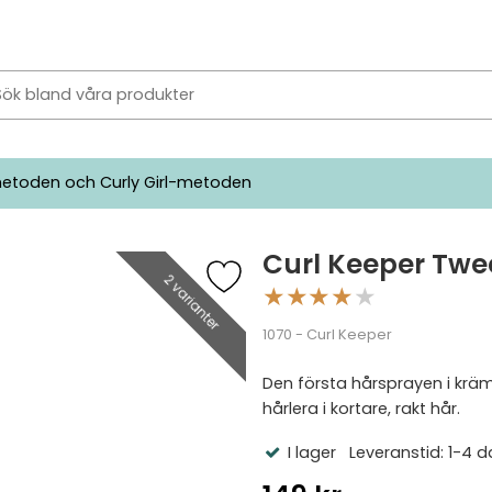
etoden och Curly Girl-metoden
Curl Keeper Twe
2 varianter
★
★
★
★
★
1070 - Curl Keeper
Den första hårsprayen i krämf
hårlera i kortare, rakt hår.
I lager
Leveranstid: 1-4 d