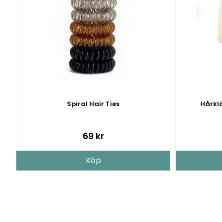
Spiral Hair Ties
Hårkl
69 kr
Köp