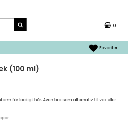
0
Favoriter
ek (100 ml)
orm för lockigt hår. Även bra som alternativ till vax eller
agar