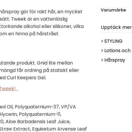
Varumärke
hårspray gör för rakt hår, en mycket
ätt. Tweek är en vattenlöslig
orkande alkohol eller silikoner, vilka
Upptäck mer
som en hinna på hårstrået.
STYLING
Lotions och
Hårspray
utande produkt. Gnid lite mellan
mängd får ordning på statiskt eller
ed Curl Keepers Gel.
a Tweek!
d Oil, Polyquaternium-37, VP/VA
ycerin, Polyquaternium-11,
0, Aloe Barbadensis Leaf Juice,
Straw Extract, Equisetum Arvense Leaf