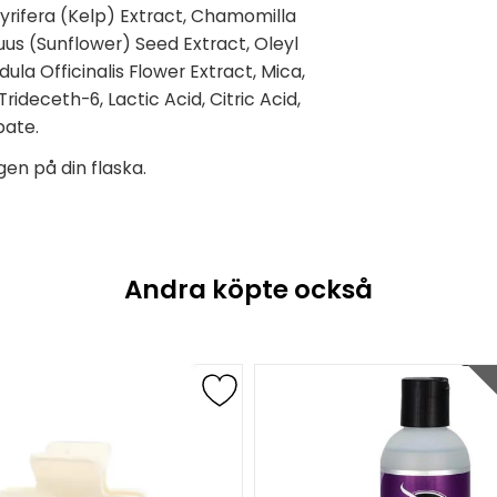
Pyrifera (Kelp) Extract, Chamomilla
uus (Sunflower) Seed Extract, Oleyl
ula Officinalis Flower Extract, Mica,
ideceth-6, Lactic Acid, Citric Acid,
bate.
gen på din flaska.
Andra köpte också