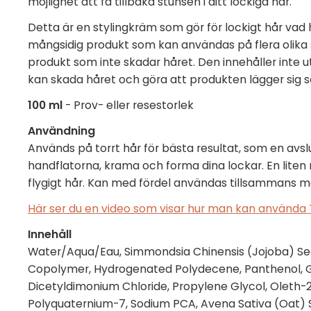
möjlighet att få tillbaka stunsen i ditt lockiga hår.
Detta är en stylingkräm som gör för lockigt hår vad 
mångsidig produkt som kan användas på flera olika s
produkt som inte skadar håret. Den innehåller inte utt
kan skada håret och göra att produkten lägger sig 
100 ml
- Prov- eller resestorlek
Användning
Används på torrt hår för bästa resultat, som en avsl
handflatorna, krama och forma dina lockar. En liten 
flygigt hår. Kan med fördel användas tillsammans m
Här ser du en video som visar hur man kan använd
Innehåll
Water/Aqua/Eau, Simmondsia Chinensis (Jojoba) See
Copolymer, Hydrogenated Polydecene, Panthenol, Gl
Dicetyldimonium Chloride, Propylene Glycol, Oleth-2
Polyquaternium-7, Sodium PCA, Avena Sativa (Oat) 