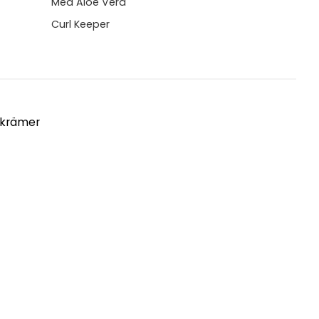
Med Aloe Vera
Curl Keeper
 krämer