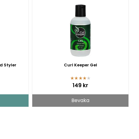
d Styler
Curl Keeper Gel
★
★
★
★
★
149 kr
Bevaka