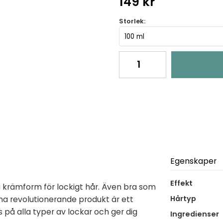
149 kr
Storlek:
Egenskaper
Effekt
i krämform för lockigt hår. Även bra som
Denna revolutionerande produkt är ett
Hårtyp
as på alla typer av lockar och ger dig
Ingredienser