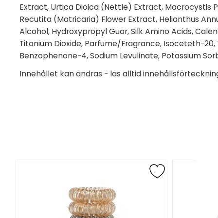
Extract, Urtica Dioica (Nettle) Extract, Macrocystis 
Recutita (Matricaria) Flower Extract, Helianthus Ann
Alcohol, Hydroxypropyl Guar, Silk Amino Acids, Calend
Titanium Dioxide, Parfume/Fragrance, Isoceteth-20, Tr
Benzophenone-4, Sodium Levulinate, Potassium Sor
Innehållet kan ändras - läs alltid innehållsförtecknin