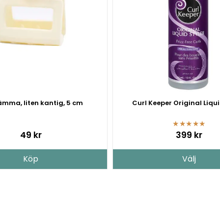
ämma, liten kantig, 5 cm
Curl Keeper Original Liqui
★
★
★
★
★
49 kr
399 kr
Köp
Välj