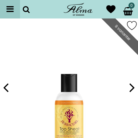
0
9 varianter