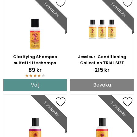
3 varianter
3 varianter
Clarifying Shampoo
Jessicurl Conditioning
sulfatfritt schampo
Collection TRIAL SIZE
89 kr
215 kr
★
★
★
★
★
Välj
Bevaka
9 varianter
9 varianter