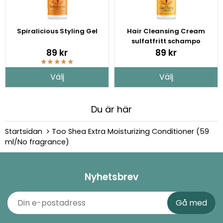
Spiralicious Styling Gel
Hair Cleansing Cream
sulfatfritt schampo
89 kr
89 kr
★
★
★
★
★
Välj
Välj
Du är här
Startsidan
Too Shea Extra Moisturizing Conditioner (59
ml/No fragrance)
Nyhetsbrev