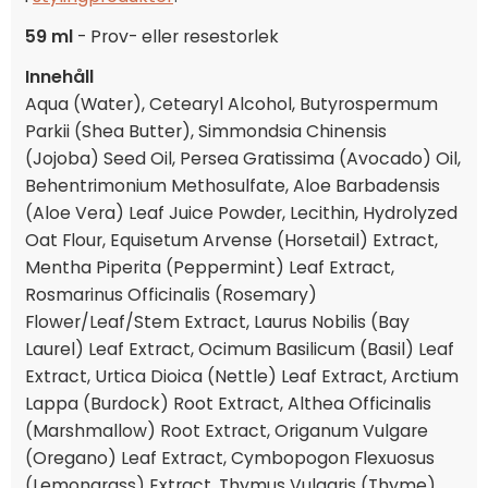
59 ml
- Prov- eller resestorlek
Innehåll
Aqua (Water), Cetearyl Alcohol, Butyrospermum
Parkii (Shea Butter), Simmondsia Chinensis
(Jojoba) Seed Oil, Persea Gratissima (Avocado) Oil,
Behentrimonium Methosulfate, Aloe Barbadensis
(Aloe Vera) Leaf Juice Powder, Lecithin, Hydrolyzed
Oat Flour, Equisetum Arvense (Horsetail) Extract,
Mentha Piperita (Peppermint) Leaf Extract,
Rosmarinus Officinalis (Rosemary)
Flower/Leaf/Stem Extract, Laurus Nobilis (Bay
Laurel) Leaf Extract, Ocimum Basilicum (Basil) Leaf
Extract, Urtica Dioica (Nettle) Leaf Extract, Arctium
Lappa (Burdock) Root Extract, Althea Officinalis
(Marshmallow) Root Extract, Origanum Vulgare
(Oregano) Leaf Extract, Cymbopogon Flexuosus
(Lemongrass) Extract, Thymus Vulgaris (Thyme)