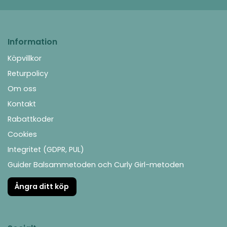
Information
Köpvillkor
Returpolicy
Om oss
Kontakt
Rabattkoder
Cookies
Integritet (GDPR, PUL)
Guider Balsammetoden och Curly Girl-metoden
Ångra ditt köp