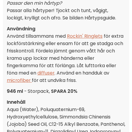
Passar den min hårtyp?
Passar alla hårtyper! Tjockt och tunt, vågigt,
lockigt, krylligt och afro. Se bilden Hårtypsguide.
Användning
Använd tillsammans med
Rockin' Ringlets
för extra
lockförstärkning eller ensam för att ge stadga och
frisskontroll. Fördela jämnt genom vått hår och
krama upp lockar med händerna eller
fingerkamma för att förlänga. Låt lufttorka eller
föna med en
diffuser
. Använd en handduk av
microfiber
för att undvika friss.
946 ml
- Storpack,
SPARA 20%
Innehåll
Aqua (Water), Poluquaternium-69,
Hydroxyethylcellulose, Simmondsia Chinensis
(Jojoba) Seed Oil, C12-15 Alkyl Benzoate, Panthenol,
Polyquaternium-11, Diazolidinyl Urea, Iodopropynyl