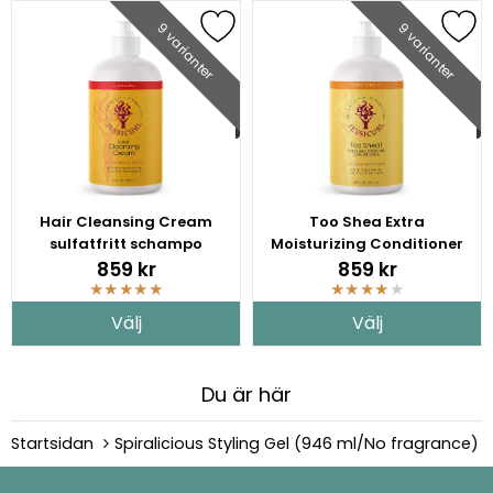
9 varianter
9 varianter
Hair Cleansing Cream
Too Shea Extra
sulfatfritt schampo
Moisturizing Conditioner
859 kr
859 kr
★
★
★
★
★
★
★
★
★
★
Välj
Välj
Du är här
Startsidan
Spiralicious Styling Gel (946 ml/No fragrance)