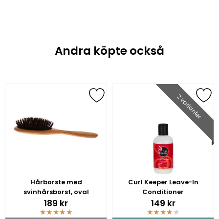
Andra köpte också
2 varianter
Hårborste med
Curl Keeper Leave-In
svinhårsborst, oval
Conditioner
189 kr
149 kr
★
★
★
★
★
★
★
★
★
★