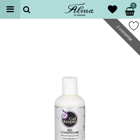
0
2 varianter