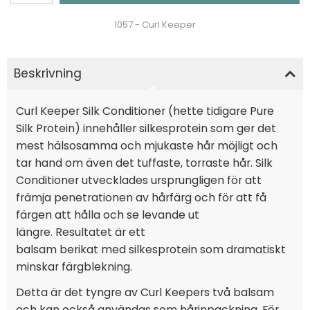
1057 - Curl Keeper
Beskrivning
Curl Keeper Silk Conditioner (hette tidigare Pure
Silk Protein) innehåller silkesprotein som ger det
mest hälsosamma och mjukaste hår möjligt och
tar hand om även det tuffaste, torraste hår. Silk
Conditioner utvecklades ursprungligen för att
främja penetrationen av hårfärg och för att få
färgen att hålla och se levande ut
längre. Resultatet är ett
balsam berikat med silkesprotein som dramatiskt
minskar färgblekning.
Detta är det tyngre av Curl Keepers två balsam
och kan också användas som hårinpackning. För