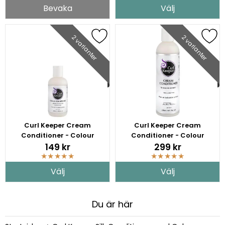
Bevaka
Välj
2 varianter
2 varianter
Curl Keeper Cream
Curl Keeper Cream
Conditioner - Colour
Conditioner - Colour
Keeper
Keeper
149 kr
299 kr
★
★
★
★
★
★
★
★
★
★
Välj
Välj
Du är här