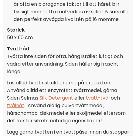
är ofta en bidragande faktor till att håret blir
frissigt men detta motverkas av silket & särskilt i
den perfekt avvägda kvalitén på 16 momme
Storlek
50 x 60 cm
Tvättråd
Tvätta inte siden för ofta, häng istället luftigt och
vädra efter användning. Siden håller sig fräscht
länge!
Läs alltid tvättinstruktionerna på produkten.
Använd alltid ett enzymfritt tvättmedel, gärna
Siden Selmas
Silk Detergent
eller
tvätt-tvål
och
tvålnät
. Använd aldrig pulvertvättmedel,
hårschampo, diskmedel eller sköljmedel eftersom
det förstör silkets naturliga egenskaper!
Lägg gärna tvätten i en tvättpåse innan du stoppar