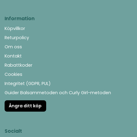
Information
Köpvillkor
Returpolicy
Om oss
Kontakt
Rabattkoder
Cookies
Integritet (GDPR, PUL)
Guider Balsammetoden och Curly Girl-metoden
Ångra ditt köp
Socialt