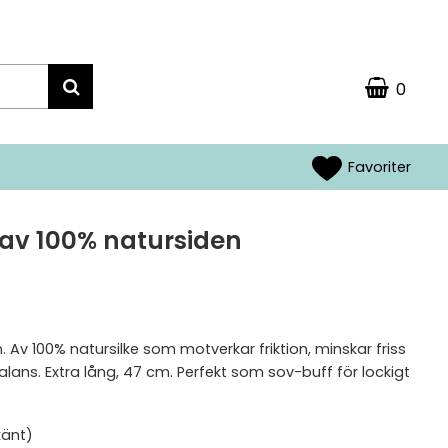
0
Favoriter
 av 100% natursiden
n. Av 100% natursilke som motverkar friktion, minskar friss
lans. Extra lång, 47 cm. Perfekt som sov-buff för lockigt
Okänt)