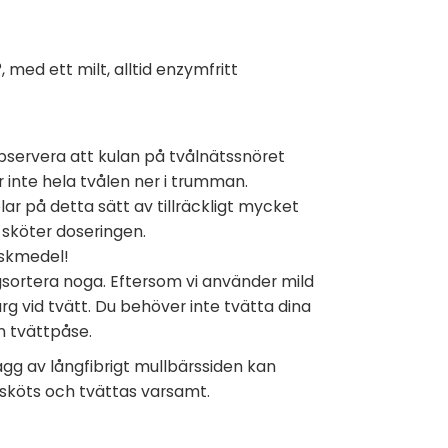
 med ett milt, alltid enzymfritt
bservera att kulan på tvålnätssnöret
 inte hela tvålen ner i trumman.
r på detta sätt av tillräckligt mycket
 sköter doseringen.
iskmedel!
gsortera noga. Eftersom vi använder mild
rg vid tvätt. Du behöver inte tvätta dina
n tvättpåse.
lagg av långfibrigt mullbärssiden kan
 sköts och tvättas varsamt.