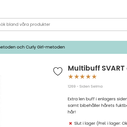
etoden och Curly Girl-metoden
Multibuff SVART
★
★
★
★
★
1269 - Siden Selma
Extra len buff i enlagers side
samt bibehåller hårets fuktba
hår!
Slut i lager
(Prel. i lager: 