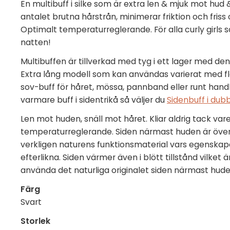
En multibuff i silke som är extra len & mjuk mot hud 
antalet brutna hårstrån, minimerar friktion och friss
Optimalt temperaturreglerande. För alla curly girls 
natten!
Multibuffen är tillverkad med tyg i ett lager med den 
Extra lång modell som kan användas varierat med fle
sov-buff för håret, mössa, pannband eller runt handl
varmare buff i sidentrikå så väljer du
Sidenbuff i dubb
Len mot huden, snäll mot håret. Kliar aldrig tack var
temperaturreglerande. Siden närmast huden är överlä
verkligen naturens funktionsmaterial vars egenskap
efterlikna. Siden värmer även i blött tillstånd vilket är
använda det naturliga originalet siden närmast hud
Färg
Svart
Storlek