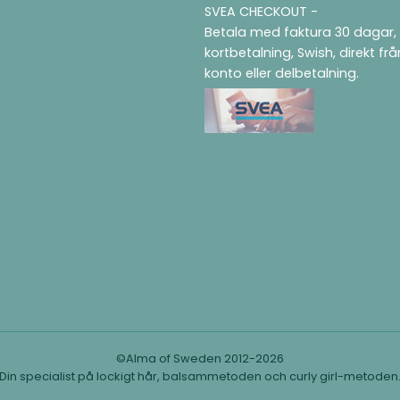
SVEA CHECKOUT -
Betala med faktura 30 dagar,
kortbetalning, Swish, direkt fr
konto eller delbetalning.
©Alma of Sweden 2012-2026
Din specialist på lockigt hår, balsammetoden och curly girl-metoden