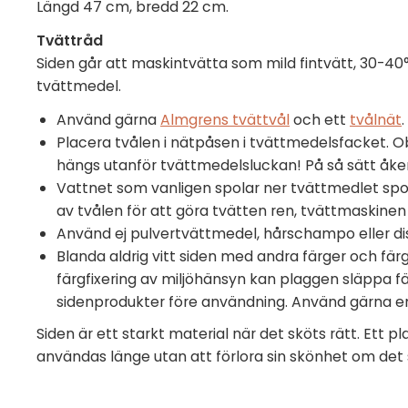
Längd 47 cm, bredd 22 cm.
Tvättråd
Siden går att maskintvätta som mild fintvätt, 30-40°,
tvättmedel.
Använd gärna
Almgrens tvättvål
och ett
tvålnät
.
Placera tvålen i nätpåsen i tvättmedelsfacket. O
hängs utanför tvättmedelsluckan! På så sätt åker
Vattnet som vanligen spolar ner tvättmedlet spola
av tvålen för att göra tvätten ren, tvättmaskinen
Använd ej pulvertvättmedel, hårschampo eller d
Blanda aldrig vitt siden med andra färger och fär
färgfixering av miljöhänsyn kan plaggen släppa fä
sidenprodukter före användning. Använd gärna e
Siden är ett starkt material när det sköts rätt. Ett p
användas länge utan att förlora sin skönhet om det