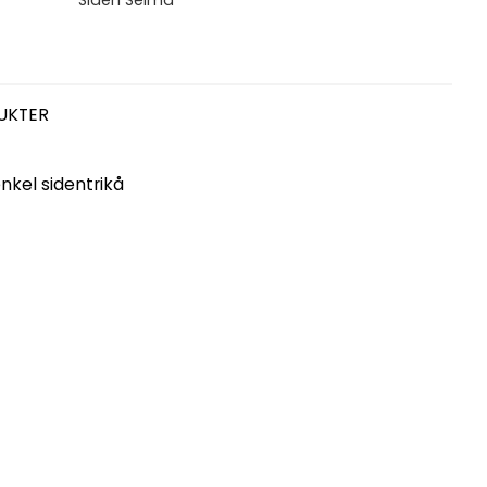
Siden Selma
UKTER
enkel sidentrikå