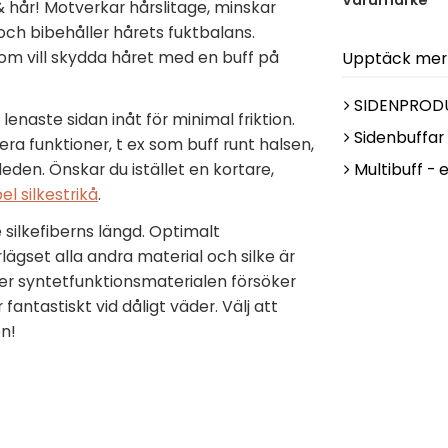
Varumärke
& hår! Motverkar hårslitage, minskar
 och bibehåller hårets fuktbalans.
som vill skydda håret med en buff på
Upptäck mer
SIDENPROD
lenaste sidan inåt för minimal friktion.
Sidenbuffar
ra funktioner, t ex som buff runt halsen,
eden. Önskar du istället en kortare,
Multibuff - 
el silkestrikå
.
e silkefiberns längd. Optimalt
gset alla andra material och silke är
er syntetfunktionsmaterialen försöker
 fantastiskt vid dåligt väder. Välj att
en!