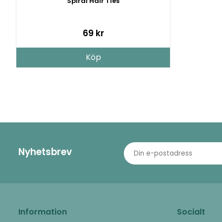
Spiral Hair Ties
69 kr
Köp
Nyhetsbrev
Information
Socialt