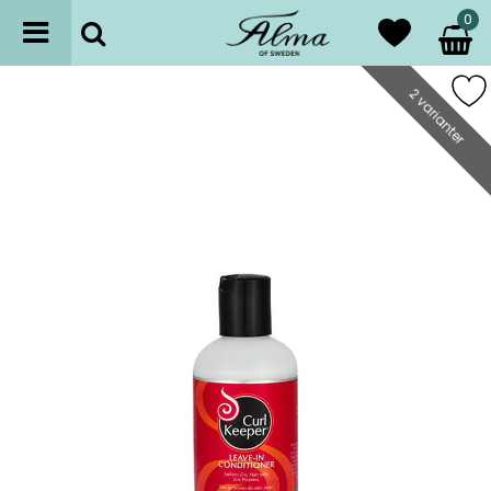
0
2 varianter