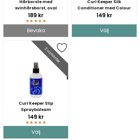
Hårborste med
Curl Keeper Silk
svinhårsborst, oval
Conditioner med Colour
Keeper Technology
189 kr
149 kr
★
★
★
★
★
Bevaka
Välj
2 varianter
Curl Keeper Slip
Spraybalsam
149 kr
★
★
★
★
★
Välj