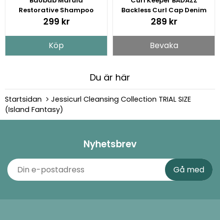
Baobab Marula
Curl Keeper BADAZZ
Restorative Shampoo
Backless Curl Cap Denim
Blue
299 kr
289 kr
Köp
Bevaka
Du är här
Startsidan
Jessicurl Cleansing Collection TRIAL SIZE
(Island Fantasy)
Nyhetsbrev