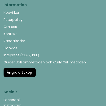
Information
Köpvillkor
Returpolicy
Om oss
Kontakt
Rabattkoder
Cookies
Integritet (GDPR, PUL)
Guider Balsammetoden och Curly Girl-metoden
Ångra ditt köp
Socialt
Facebook
Instagram