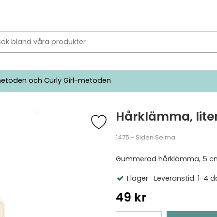
etoden och Curly Girl-metoden
Hårklämma, liten
1475 - Siden Selma
Gummerad hårklämma, 5 c
I lager
Leveranstid: 1-4 d
49 kr