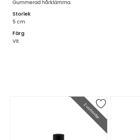
Gummerad hårklämma.
Storlek
5 cm
Färg
Vit
2 varianter