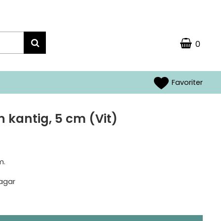
0
Favoriter
 kantig, 5 cm (Vit)
m.
agar