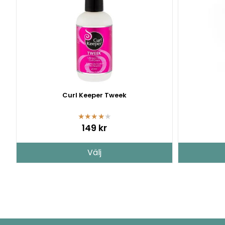
Curl Keeper Tweek
★
★
★
★
★
149 kr
Välj