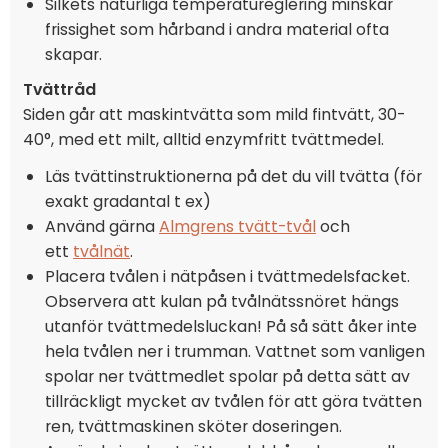
Silkets naturliga temperatureglering minskar
frissighet som hårband i andra material ofta
skapar.
Tvättråd
Siden går att maskintvätta som mild fintvätt, 30-
40°, med ett milt, alltid enzymfritt tvättmedel.
Läs tvättinstruktionerna på det du vill tvätta (för
exakt gradantal t ex)
Använd gärna
Almgrens tvätt-tvål
och
ett
tvålnät
.
Placera tvålen i nätpåsen i tvättmedelsfacket.
Observera att kulan på tvålnätssnöret hängs
utanför tvättmedelsluckan! På så sätt åker inte
hela tvålen ner i trumman. Vattnet som vanligen
spolar ner tvättmedlet spolar på detta sätt av
tillräckligt mycket av tvålen för att göra tvätten
ren, tvättmaskinen sköter doseringen.