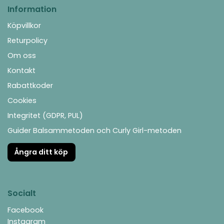
Information
Köpvillkor
Returpolicy
Om oss
Kontakt
Rabattkoder
Cookies
Integritet (GDPR, PUL)
Guider Balsammetoden och Curly Girl-metoden
Ångra ditt köp
Socialt
Facebook
Instagram