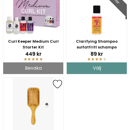
Curl Keeper Medium Curl
Clarifying Shampoo
Starter Kit
sulfatfritt schampo
449 kr
89 kr
★
★
★
★
★
★
★
★
★
★
Bevaka
Välj