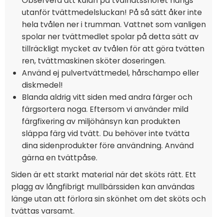
Observera att kulan på tvålnätssnöret hängs
utanför tvättmedelsluckan! På så sätt åker inte
hela tvålen ner i trumman. Vattnet som vanligen
spolar ner tvättmedlet spolar på detta sätt av
tillräckligt mycket av tvålen för att göra tvätten
ren, tvättmaskinen sköter doseringen.
Använd ej pulvertvättmedel, hårschampo eller
diskmedel!
Blanda aldrig vitt siden med andra färger och
färgsortera noga. Eftersom vi använder mild
färgfixering av miljöhänsyn kan produkten
släppa färg vid tvätt. Du behöver inte tvätta
dina sidenprodukter före användning. Använd
gärna en tvättpåse.
Siden är ett starkt material när det sköts rätt. Ett
plagg av långfibrigt mullbärssiden kan användas
länge utan att förlora sin skönhet om det sköts och
tvättas varsamt.