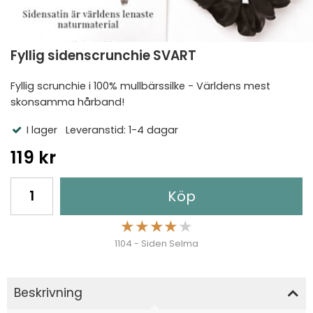
Fyllig sidenscrunchie SVART
Fyllig scrunchie i 100% mullbärssilke - Världens mest
skonsamma hårband!
I lager
Leveranstid: 1-4 dagar
119 kr
Köp
★
★
★
★
★
1104 - Siden Selma
Beskrivning