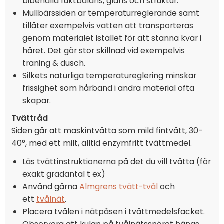
bibehålla fuktbalans, glans och struktur.
Mullbärssiden är temperaturreglerande samt
tillåter exempelvis vatten att transporteras
genom materialet istället för att stanna kvar i
håret. Det gör stor skillnad vid exempelvis
träning & dusch.
Silkets naturliga temperatureglering minskar
frissighet som hårband i andra material ofta
skapar.
Tvättråd
Siden går att maskintvätta som mild fintvätt, 30-
40°, med ett milt, alltid enzymfritt tvättmedel.
Läs tvättinstruktionerna på det du vill tvätta (för
exakt gradantal t ex)
Använd gärna
Almgrens tvätt-tvål
och
ett
tvålnät
.
Placera tvålen i nätpåsen i tvättmedelsfacket.